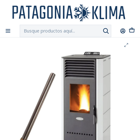
DESPACHO GRATIS!!
a Santiago y Regiones: Recibe en 24h hábiles vía
Chilexpress
Inicio
Repuestos Estufa Pellet
Resistencia Encendido Estufa Pellet Bio Fair