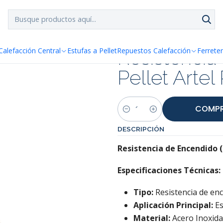
SPACHO GRATIS!!
a Santiago y Regiones: Recibe en 24h hábiles vía Chilexp
llet Artel Piccola
Resistencia
Calefacción Central
Estufas a Pellet
Repuestos Calefacción
Ferreter
Pellet Artel
COMPR
Cantidad
DESCRIPCIÓN
Resistencia de Encendido (
Especificaciones Técnicas:
Tipo:
Resistencia de enc
Aplicación Principal:
Es
Material:
Acero Inoxida