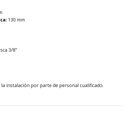
m
rca:
130 mm
sca 3/8"
a instalación por parte de personal cualificado.