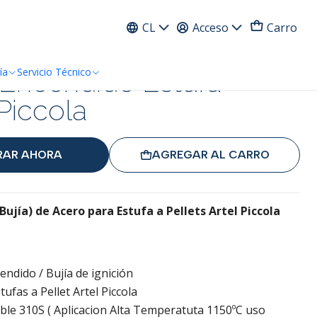
ress
CL
Acceso
Carro
 Encendido Estufa
ía
Servicio Técnico
 Piccola
AR AHORA
AGREGAR AL CARRO
Bujía) de Acero para Estufa a Pellets Artel Piccola
endido / Bujía de ignición
tufas a Pellet Artel Piccola
ble 310S ( Aplicacion Alta Temperatuta 1150ºC uso