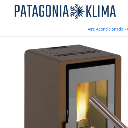
DE
Inicio
Repuestos Estufa Pellet
Resistencia Encendido Estufa Pe
Aire Acondicionado