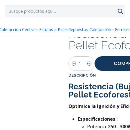
SPACHO GRATIS!!
a Santiago y Regiones: Recibe en 24h hábiles vía Chilexp
ufa Pellet Ecoforest
Resistencia
Calefacción Central
Estufas a Pellet
Repuestos Calefacción
Ferreter
Pellet Ecof
COMPR
Cantidad
DESCRIPCIÓN
Resistencia (Bu
Pellet Ecofores
Optimice la Ignición y Efi
Especificaciones :
Potencia:
250
-
300