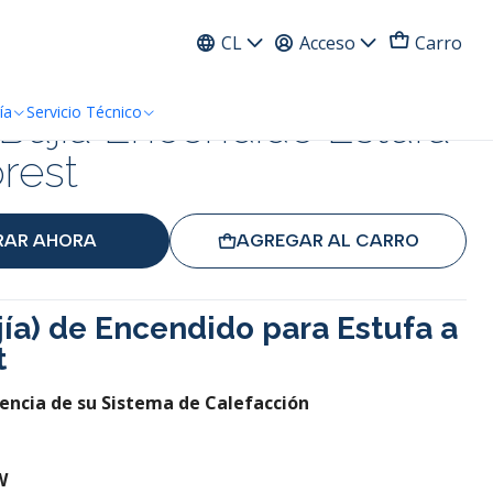
ress
CL
Acceso
Carro
 Bujia Encendido Estufa
ía
Servicio Técnico
orest
AR AHORA
AGREGAR AL CARRO
jía) de Encendido para Estufa a
t
ciencia de su Sistema de Calefacción
W