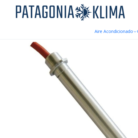
DE
Inicio
Repuestos Estufa Pellet
Resistencia Bujia Encendido Est
Aire Acondicionado