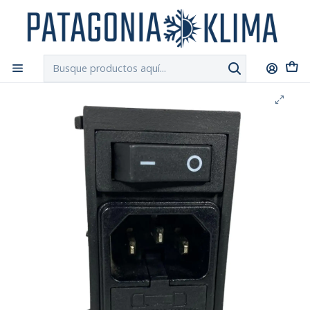
DESPACHO GRATIS!!
a Santiago y Regiones: Recibe en 24h hábiles vía
Chilexpress
Inicio
Repuestos Estufa Pellet
Modulo Clavija + Interruptor + Caja Fusible Estufa Pellet