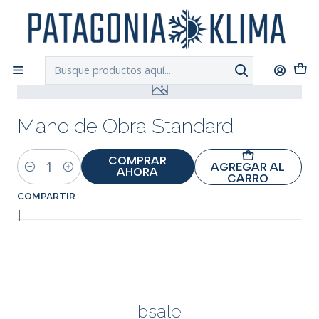
DESPACHO GRATIS!!
a Santiago y Regiones: Recibe en 24h hábiles vía
Chilexpress
Inicio
bsale
Mano de Obra Standard
Mano de Obra Standard
COMPRAR
AGREGAR AL
AHORA
Cantidad
CARRO
COMPARTIR
|
bsale