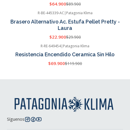
$64.900
$89.900
R-BE-445339-AC
|
Patagonia Klima
-23%
OFF
Brasero Alternativo Ac. Estufa Pellet Pretty -
Laura
$22.900
$29.900
R-RE-649454
|
Patagonia Klima
-42%
OFF
Resistencia Encendido Ceramica Sin Hilo
Cotizar
$69.900
$119.900
Síguenos