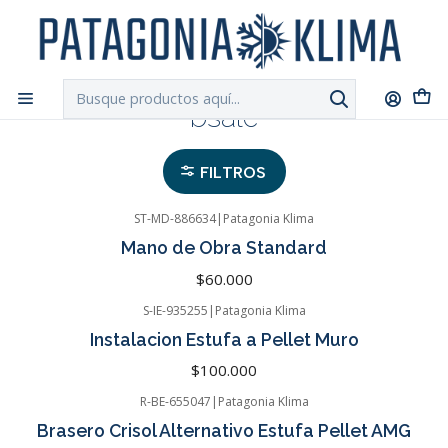
DESPACHO GRATIS!!
a Santiago y Regiones: Recibe en 24h hábiles vía
Chilexpress
Inicio
bsale
bsale
FILTROS
ST-MD-886634
|
Patagonia Klima
Mano de Obra Standard
$60.000
S-IE-935255
|
Patagonia Klima
Instalacion Estufa a Pellet Muro
$100.000
R-BE-655047
|
Patagonia Klima
-28%
OFF
Brasero Crisol Alternativo Estufa Pellet AMG