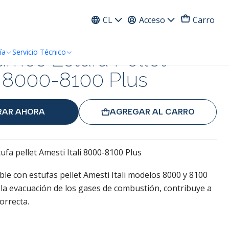
ress
CL
Acceso
Carro
umos Estufa Pellet
ía
Servicio Técnico
y 8000-8100 Plus
AR AHORA
AGREGAR AL CARRO
fa pellet Amesti Itali 8000-8100 Plus
le con estufas pellet Amesti Itali modelos 8000 y 8100
r la evacuación de los gases de combustión, contribuye a
rrecta.