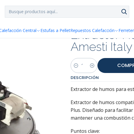
SPACHO GRATIS!!
a Santiago y Regiones: Recibe en 24h hábiles vía Chilexp
mesti Italy 8000-8100 Plus
Extractor H
Calefacción Central
Estufas a Pellet
Repuestos Calefacción
Ferreter
Amesti Ital
COMPR
Cantidad
DESCRIPCIÓN
Extractor de humos para estu
Extractor de humos compatib
Plus. Diseñado para facilita
mantener una combustión co
Puntos clave: