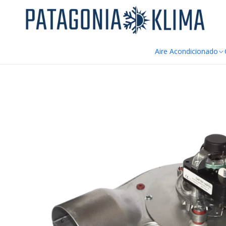
DE
Inicio
Repuestos Estufa Pellet
Extractor Humos Estufa Pellet A
Aire Acondicionado