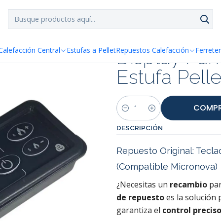
SPACHO GRATIS!!
a Santiago y Regiones: Recibe en 24h hábiles vía Chilexp
ol Estufa Pellet Biofair 6 Botones
Display Pan
Calefacción Central
Estufas a Pellet
Repuestos Calefacción
Ferreter
Estufa Pelle
COMPR
Cantidad
DESCRIPCIÓN
Repuesto Original: Tecla
(Compatible Micronova)
¿Necesitas un
recambio
par
de repuesto
es la solución
garantiza el
control precis