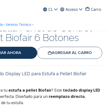
ress
CL
Acceso
Carro
talla Panel de Control
ía
Servicio Técnico
t Biofair 6 Botones
AR AHORA
AGREGAR AL CARRO
do Display LED para Estufa a Pellet Biofair
a tu
estufa a pellet Biofair
? Este
teclado display LED
 perfecta. Diseñado para un
reemplazo directo
,
o
de tu estufa.