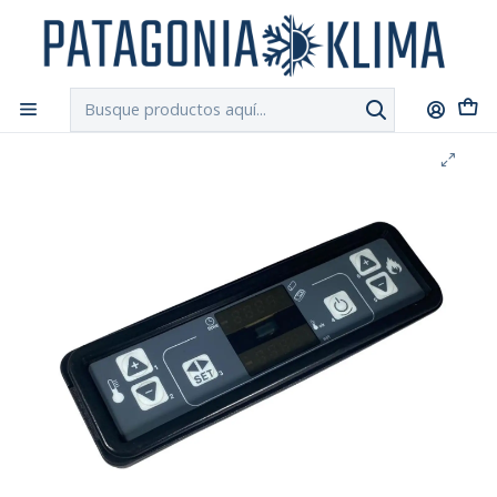
DESPACHO GRATIS!!
a Santiago y Regiones: Recibe en 24h hábiles vía
Chilexpress
Inicio
Repuestos Estufa Pellet
Display Pantalla Estufa Pellet Artel 6 Botones