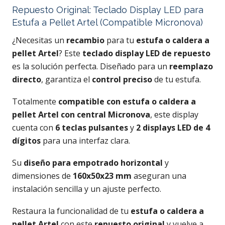
Repuesto Original: Teclado Display LED para
Estufa a Pellet Artel (Compatible Micronova)
¿Necesitas un
recambio
para tu
estufa o caldera a
pellet Artel
? Este
teclado display LED de repuesto
es la solución perfecta. Diseñado para un
reemplazo
directo
, garantiza el
control preciso
de tu estufa.
Totalmente
compatible con estufa o caldera a
pellet Artel con central Micronova
, este display
cuenta con
6 teclas pulsantes
y
2 displays LED de 4
dígitos
para una interfaz clara.
Su
diseño para empotrado horizontal
y
dimensiones de
160x50x23 mm
aseguran una
instalación sencilla y un ajuste perfecto.
Restaura la funcionalidad de tu
estufa o caldera a
pellet Artel
con este
repuesto original
y vuelve a