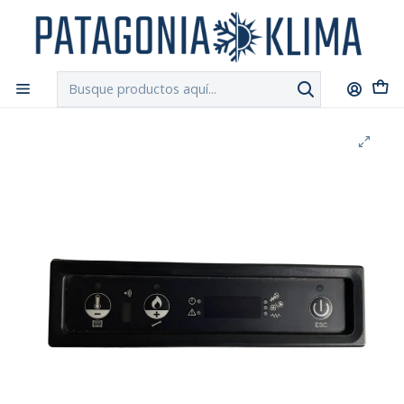
DESPACHO GRATIS!!
a Santiago y Regiones: Recibe en 24h hábiles vía
Chilexpress
Inicio
Repuestos Estufa Pellet
Panel de Control Display Consola 3 Botones Estufa de
Pellet Universal