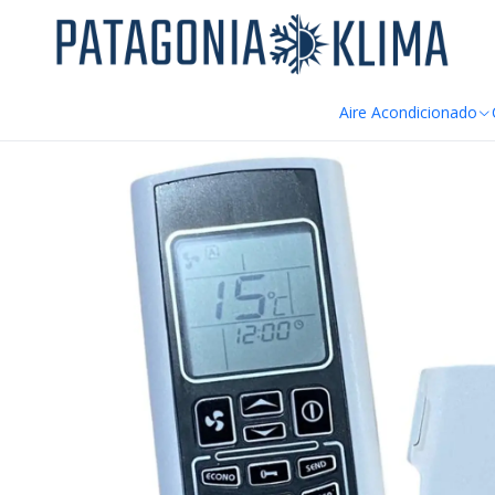
DE
Inicio
Repuestos Estufa Pellet
Control Remoto Khone Estufa P
Aire Acondicionado