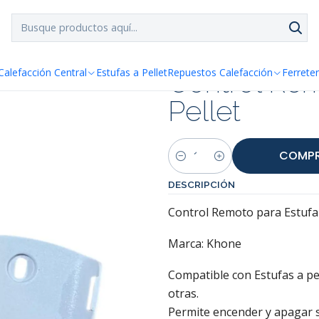
SPACHO GRATIS!!
a Santiago y Regiones: Recibe en 24h hábiles vía Chilexp
ellet
Control Re
Calefacción Central
Estufas a Pellet
Repuestos Calefacción
Ferreter
Pellet
COMPR
Cantidad
DESCRIPCIÓN
Control Remoto para Estufa 
Marca: Khone
Compatible con Estufas a pel
otras.
Permite encender y apagar s