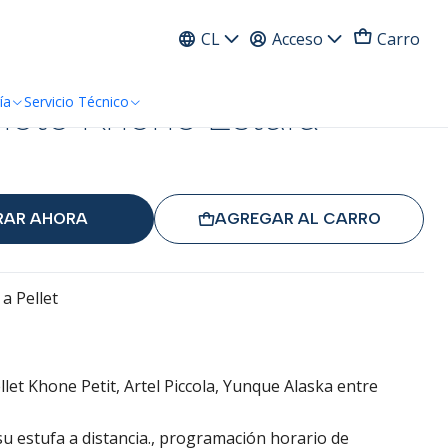
ress
CL
Acceso
Carro
moto Khone Estufa
ía
Servicio Técnico
AR AHORA
AGREGAR AL CARRO
a Pellet
let Khone Petit, Artel Piccola, Yunque Alaska entre
u estufa a distancia., programación horario de