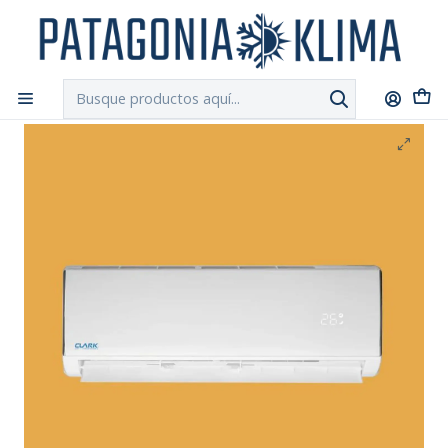
DESPACHO GRATIS!!
a Santiago y Regiones: Recibe en 24h hábiles vía
Chilexpress
Inicio
Aire Acondicionado
Aire Acondicionado Convencional
Aire Acondicionado ON-OFF Clark 12.000 Btu / 24 Mt2