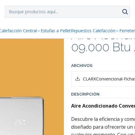
SPACHO GRATIS!!
a Santiago y Regiones: Recibe en 24h hábiles vía Chilexp
ire Acondicionado ON-OFF Clark 09.000 Btu / 18 Mt2
Aire Acond
Calefacción Central
Estufas a Pellet
Repuestos Calefacción
Ferreter
09.000 Btu 
ARCHIVOS
CLARKConvencional-Ficha
DESCRIPCIÓN
Aire Acondicionado Conven
Descubre la eficiencia y com
diseñado para ofrecerte un
cualquier momento. Con una 