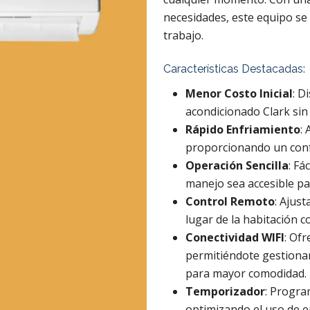
necesidades, este equipo se 
trabajo.
Características Destacadas:
Menor Costo Inicial
: D
acondicionado Clark si
Rápido Enfriamiento
:
proporcionando un conf
Operación Sencilla
: Fá
manejo sea accesible pa
Control Remoto
: Ajus
lugar de la habitación c
Conectividad WIFI
: Ofr
permitiéndote gestionar 
para mayor comodidad.
Temporizador
: Progra
optimizando el uso de en