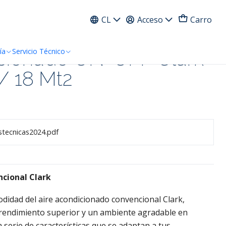
ress
CL
Acceso
Carro
icionado ON-OFF Clark
ía
Servicio Técnico
/ 18 Mt2
stecnicas2024.pdf
cional Clark
odidad del aire acondicionado convencional Clark,
 rendimiento superior y un ambiente agradable en
serie de características que se adaptan a tus