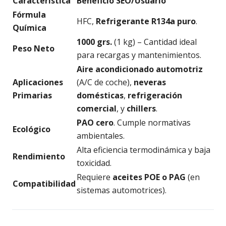
Característica
Beneficio SEO/Usuario
Fórmula
HFC,
Refrigerante R134a puro
.
Química
1000 grs.
(1 kg) – Cantidad ideal
Peso Neto
para recargas y mantenimientos.
Aire acondicionado automotriz
Aplicaciones
(A/C de coche),
neveras
Primarias
domésticas
,
refrigeración
comercial
, y
chillers
.
PAO cero
. Cumple normativas
Ecológico
ambientales.
Alta eficiencia termodinámica y baja
Rendimiento
toxicidad.
Requiere
aceites POE o PAG
(en
Compatibilidad
sistemas automotrices).