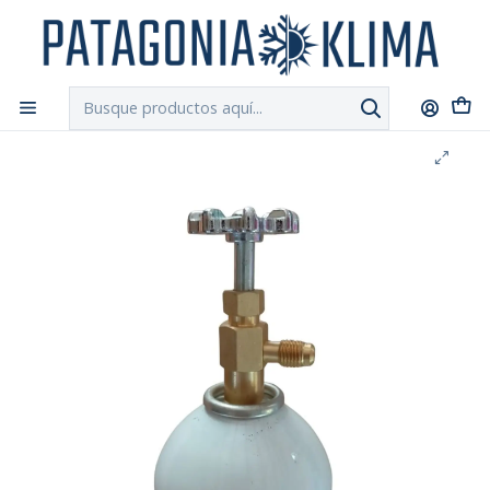
DESPACHO GRATIS!!
a Santiago y Regiones: Recibe en 24h hábiles vía
Chilexpress
Inicio
Aire Acondicionado
Refrigerante R134a Botella 1000 grs. + Valvula