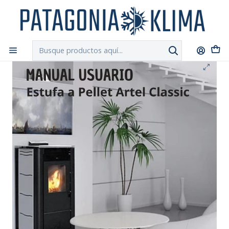
DESPACHO GRATIS!!
a Santiago y Regiones: Recibe en 24h hábiles vía
Chilexpress
Inicio
Manuales
Manual Usuario Artel Classic