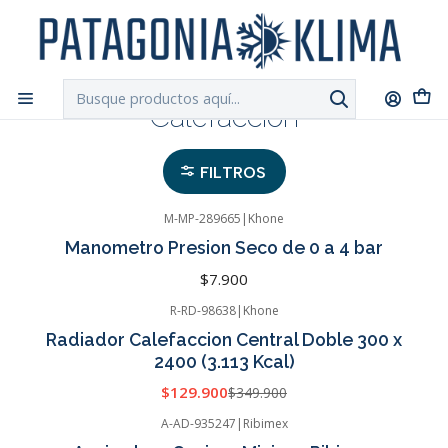
DESPACHO GRATIS!!
a Santiago y Regiones: Recibe en 24h hábiles vía
Chilexpress
Inicio
Calefacción
Calefacción
FILTROS
M-MP-289665
|
Khone
Manometro Presion Seco de 0 a 4 bar
$7.900
R-RD-98638
|
Khone
-63%
OFF
Radiador Calefaccion Central Doble 300 x
Cotizar
2400 (3.113 Kcal)
$129.900
$349.900
A-AD-935247
|
Ribimex
-33%
OFF