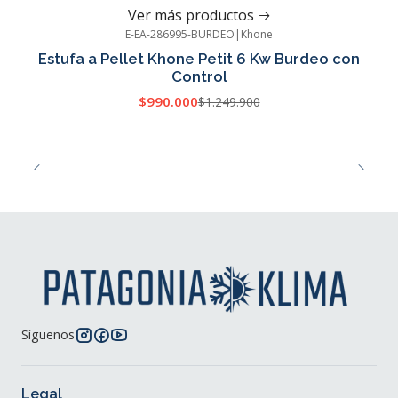
Ver más productos
E-EA-286995-BURDEO
|
Khone
-21%
OFF
Estufa a Pellet Khone Petit 6 Kw Burdeo con
Cotizar
Control
$990.000
$1.249.900
Síguenos
Legal