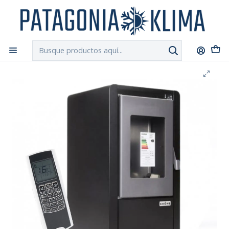
DESPACHO GRATIS!!
a Santiago y Regiones: Recibe en 24h hábiles vía
Chilexpress
Inicio
Estufas a Pellet
Estufa a Pellet Khone Petit 6 Kw Negro con Control