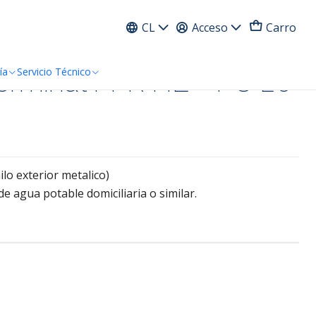
ress
CL
Acceso
Carro
erminal PPR HE - FU 20
ía
Servicio Técnico
ilo exterior metalico)
de agua potable domiciliaria o similar.