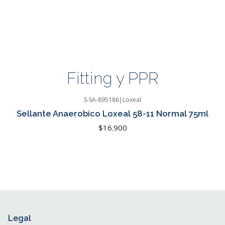
Fitting y PPR
S-SA-895186
|
Loxeal
Sellante Anaerobico Loxeal 58-11 Normal 75ml
$16.900
Legal