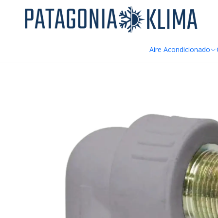
DE
Inicio
Fitting y PPR
Codo 90º Terminal PPR HE - FU 20 x 1/2"
Aire Acondicionado