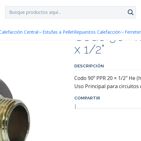
SPACHO GRATIS!!
a Santiago y Regiones: Recibe en 24h hábiles vía Chilexp
Codo 90º T
Calefacción Central
Estufas a Pellet
Repuestos Calefacción
Ferreter
x 1/2"
DESCRIPCIÓN
Codo 90º PPR 20 × 1/2″ He (h
Uso Principal para circuitos 
COMPARTIR
|