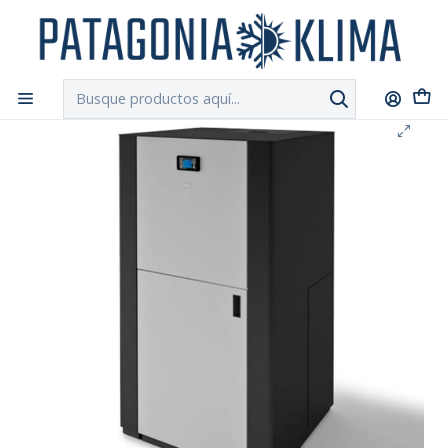
DESPACHO GRATIS!!
a Santiago y Regiones: Recibe en 24h hábiles vía
Chilexpress
Inicio
Calderas a Pellet
Caldera Pellet Compacta EV-34 KW