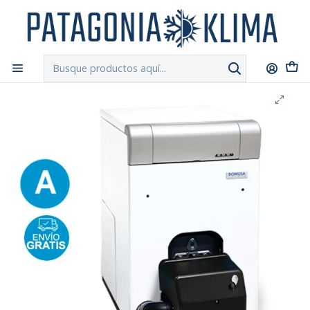
DESPACHO GRATIS!!
a Santiago y Regiones: Recibe en 24h hábiles vía
Chilexpress
Inicio
Calefacción Central
Caldera a Petroleo Domusa Jaka 30 HFS Con Quemador