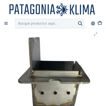
DESPACHO GRATIS!!
a Santiago y Regiones: Recibe en 24h hábiles vía
Chilexpress
Inicio
Repuestos Estufa Pellet
Brasero Crisol Ac.Inoxidable Estufa Pellet Hergom Adda.