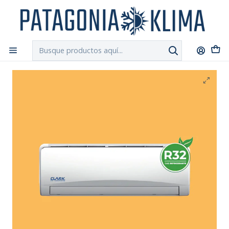
DESPACHO GRATIS!!
a Santiago y Regiones: Recibe en 24h hábiles vía
Chilexpress
Inicio
Aire Acondicionado
Aire Acondicionado Inverter R-32 Clark 09.000 Btu / 18
Mt2